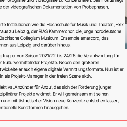
wie der videografischen Dokumentation von Probephasen,
te Institutionen wie die Hochschule für Musik und Theater „Felix
aus zu Leipzig, der RIAS Kammerchor, die junge norddeutsche
 Bachische Collegium Musicum, Ensemble amarcord, das
nen aus Leipzig und darüber hinaus.
 trug er von Saison 2021/22 bis 24/25 die Verantwortung für
 kulturvermittelnder Projekte. Neben den größeren
wickelte er auch eigene digitale Vermittlungsformate. Nun ist er
 als Projekt-Manager in der freien Szene aktiv.
ektivs „Anzünder für Anzu“, das sich der Förderung junger
sziplinärer Projekte widmet. Er will gemeinsam mit seinen
n und mit ästhetischer Vision neue Konzepte entstehen lassen,
ntionelle Kunstformen hinausgehen.