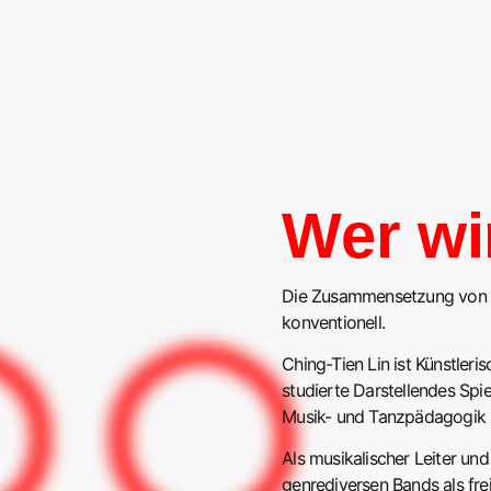
Wer wi
Die Zusammensetzung von A
konventionell.
︎ ◯︎
Ching-Tien Lin ist Künstleri
studierte Darstellendes Spi
Musik- und Tanzpädagogik i
Als musikalischer Leiter un
genrediversen Bands als fre