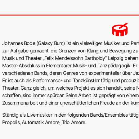
Johannes Bode (Galaxy Bum) ist ein vielseitiger Musiker und Perfo
zur Aufgabe gemacht, die Grenzen von Klang und Bewegung zu e
Musik und Theater „Felix Mendelssohn Bartholdy“ Leipzig beher
Master-Abschluss in Elementarer Musik- und Tanzpädagogik. Er s
verschiedenen Bands, deren Genres von experimenteller über Jaz
Er ist auch als Performance- und Tanzkünstler tätig und produz
Theater. Ganz gleich, um welches Projekt es sich handelt, sein
schaffen, sind immer spürbar. Seine Arbeit ist geprägt von einem 
Zusammenarbeit und einer unerschütterlichen Freude an der küns
Ständig als Livemusiker in den folgenden Bands/Ensembles tätig:
Propolis, Automatik Amore, Trio Amore.